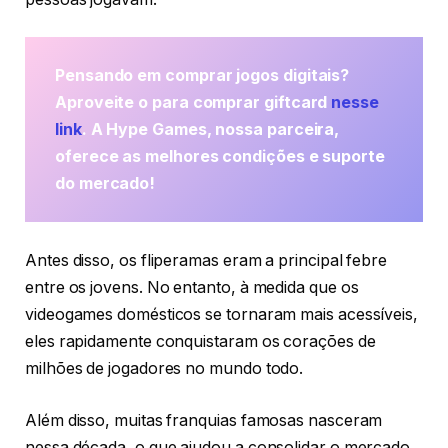
Pensando em comprar jogos digitais?
Aproveite o para comprar giftcard
nesse
link
. A Hype Games, nossa parceira,
oferece as melhores condições e suporte
do mercado!
Antes disso, os fliperamas eram a principal febre
entre os jovens. No entanto, à medida que os
videogames domésticos se tornaram mais acessíveis,
eles rapidamente conquistaram os corações de
milhões de jogadores no mundo todo.
Além disso, muitas franquias famosas nasceram
nessa década, o que ajudou a consolidar o mercado