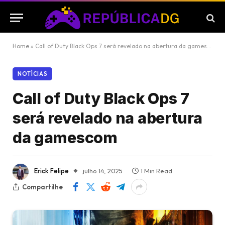
Home
»
Call of Duty Black Ops 7 será revelado na abertura da gamescom
NOTÍCIAS
Call of Duty Black Ops 7
será revelado na abertura
da gamescom
Erick Felipe
julho 14, 2025
1 Min Read
Compartilhe