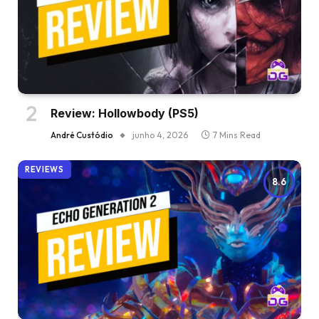
Review: Hollowbody (PS5)
André Custódio
junho 4, 2026
7 Mins Read
REVIEWS
8.6