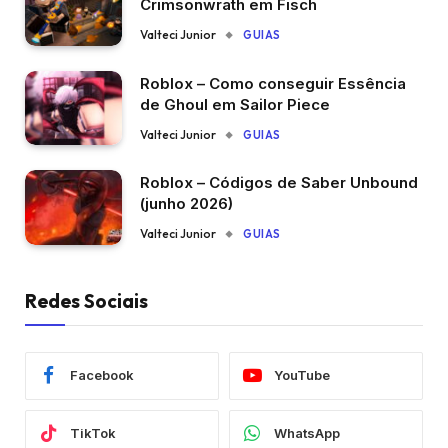
Crimsonwrath em Fisch
Valteci Junior
GUIAS
Roblox – Como conseguir Essência
de Ghoul em Sailor Piece
Valteci Junior
GUIAS
Roblox – Códigos de Saber Unbound
(junho 2026)
Valteci Junior
GUIAS
Redes Sociais
Facebook
YouTube
TikTok
WhatsApp