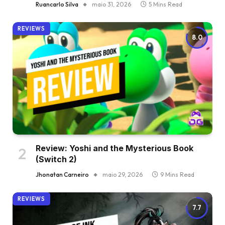
Ruancarlo Silva
maio 31, 2026
5 Mins Read
REVIEWS
8.0
Review: Yoshi and the Mysterious Book
(Switch 2)
Jhonatan Carneiro
maio 29, 2026
9 Mins Read
REVIEWS
7.7