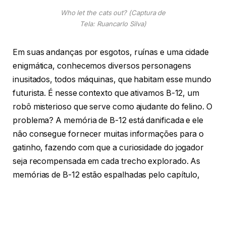
Who let the cats out? (Captura de
Tela: Ruancarlo Silva)
Em suas andanças por esgotos, ruínas e uma cidade
enigmática, conhecemos diversos personagens
inusitados, todos máquinas, que habitam esse mundo
futurista. É nesse contexto que ativamos B-12, um
robô misterioso que serve como ajudante do felino. O
problema? A memória de B-12 está danificada e ele
não consegue fornecer muitas informações para o
gatinho, fazendo com que a curiosidade do jogador
seja recompensada em cada trecho explorado. As
memórias de B-12 estão espalhadas pelo capítulo,
revelando informações surpreendentes sobre o
mundo em que o jogo se passa e, claro, sobre a
origem do nosso companheiro.