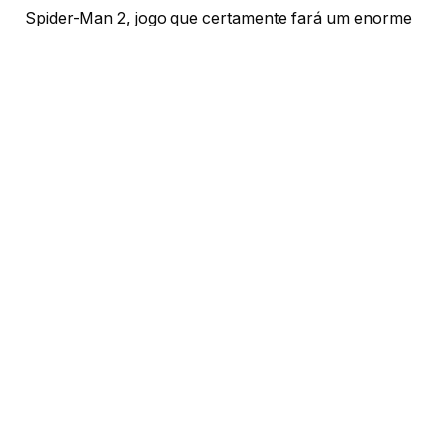
Spider-Man 2, jogo que certamente fará um enorme
sucesso comercial.
Considere ler outros artigos:
10 momentos marcantes dos games | Desconto
em Games
5 jogos que quase todo brasileiro conhece |
Desconto em Games
Exclusivo do PS5
People Can Fly
Facebook
Twitter
LinkedIn
Telegram
WhatsA