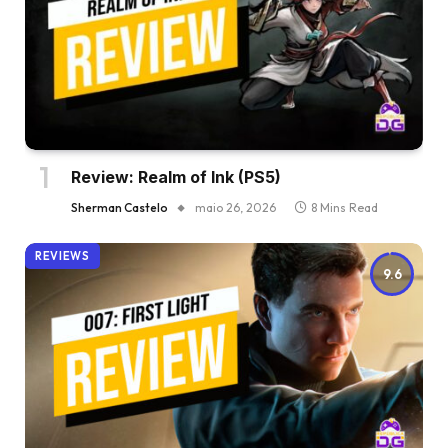
Review: Realm of Ink (PS5)
Sherman Castelo
maio 26, 2026
8 Mins Read
REVIEWS
9.6