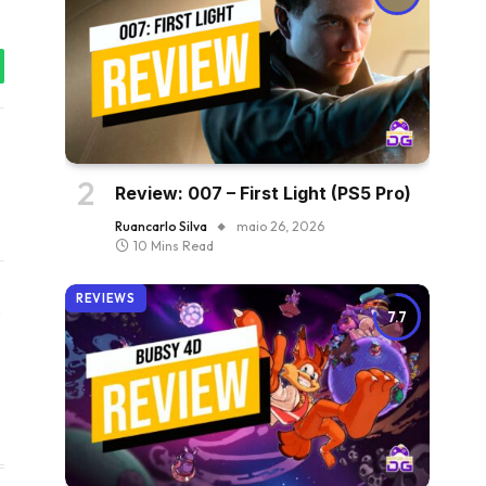
tsApp
Review: 007 – First Light (PS5 Pro)
Ruancarlo Silva
maio 26, 2026
10 Mins Read
REVIEWS
Instagram
7.7
ter)