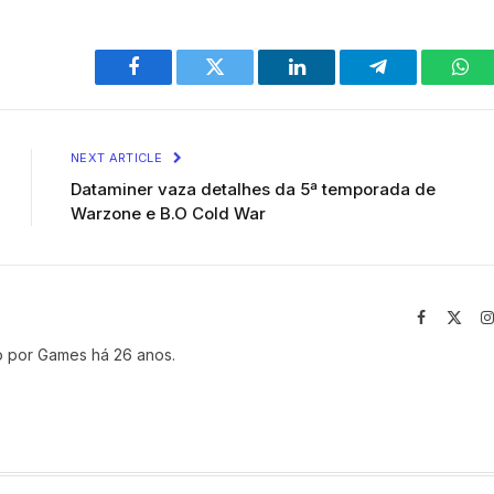
Facebook
Twitter
LinkedIn
Telegram
Wha
NEXT ARTICLE
Dataminer vaza detalhes da 5ª temporada de
Warzone e B.O Cold War
Facebook
X
(Twit
do por Games há 26 anos.