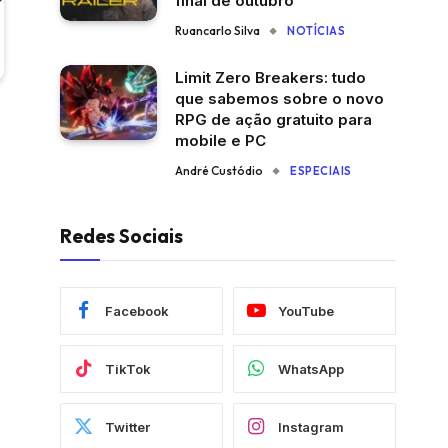
final de outubro
Ruancarlo Silva
NOTÍCIAS
Limit Zero Breakers: tudo
que sabemos sobre o novo
RPG de ação gratuito para
mobile e PC
André Custódio
ESPECIAIS
Redes Sociais
Facebook
YouTube
TikTok
WhatsApp
Twitter
Instagram