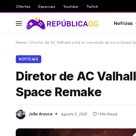
Ofertas
Especiais
Youtube
Twitch
Notícias
Home
»
Diretor de AC Valhalla está no comando do novo Dead 
NOTÍCIAS
Diretor de AC Valha
Space Remake
João Arouca
agosto 2, 2021
1 Min Read