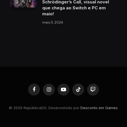
Schrödinger’s Call, visual novel
que chega ao Switch e PC em
maio!
maio 5, 2026
Facebook
Instagram
YouTube
TikTok
Twitch
© 2026 RepúblicaDG. Desenvolvido por
Desconto em Games
.