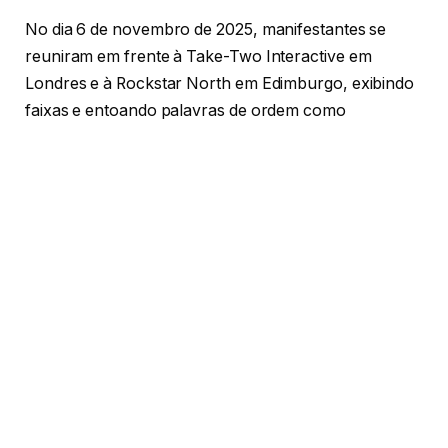
No dia 6 de novembro de 2025, manifestantes se
reuniram em frente à Take-Two Interactive em
Londres e à Rockstar North em Edimburgo, exibindo
faixas e entoando palavras de ordem como
“Rockstar, vocês são repugnantes — acusamos
vocês de práticas antissindicais”.
O ato reuniu ex-funcionários, sindicalistas e
apoiadores de diferentes setores da indústria de
tecnologia e entretenimento.
A situação chamou a atenção da imprensa
internacional e levantou um debate sobre as
condições de trabalho e os direitos de sindicalização
em grandes estúdios de videogame. O caso ocorre
em um momento delicado, já que
GTA 6
ainda está