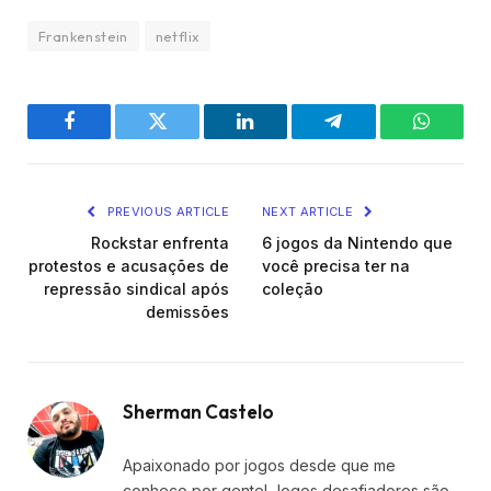
Frankenstein
netflix
Facebook
Twitter
LinkedIn
Telegram
WhatsA
PREVIOUS ARTICLE
NEXT ARTICLE
Rockstar enfrenta
6 jogos da Nintendo que
protestos e acusações de
você precisa ter na
repressão sindical após
coleção
demissões
Sherman Castelo
Apaixonado por jogos desde que me
conheço por gente! Jogos desafiadores são