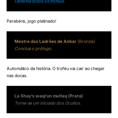
Obtenha todos os troféus.
Parabéns, jogo platinado!
Mestre dos Ladrões de Anbar
(Bronze)
Conclua o prólogo.
Automático da história. O troféu vai cair ao chegar
nas docas.
La Shay’s waqi’un mutlaq (Prata)
Torne-se um iniciado dos Ocultos.