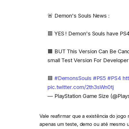
🚨 Demon's Souls News :
🟥 YES ! Demon's Souls have PS4
🟧 BUT This Version Can Be Canc
small Test Version For Develope
🟦
#DemonsSouls
#PS5
#PS4
ht
pic.twitter.com/2th3sWn0tj
— PlayStation Game Size (@Plays
Vale reafirmar que a existência do jog
apenas um teste, demo ou até mesmo 