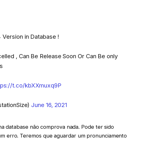
 Version in Database !
elled , Can Be Release Soon Or Can Be only
rs
tps://t.co/kbXXmuxq9P
tationSize)
June 16, 2021
o na database não comprova nada. Pode ter sido
um erro. Teremos que aguardar um pronunciamento