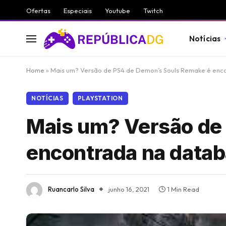
Ofertas
Especiais
Youtube
Twitch
Notícias
Home
»
Mais um? Versão de PS4 de Demon’s Souls Remake é enc
NOTÍCIAS
PLAYSTATION
Mais um? Versão de
encontrada na data
Ruancarlo Silva
junho 16, 2021
1 Min Read