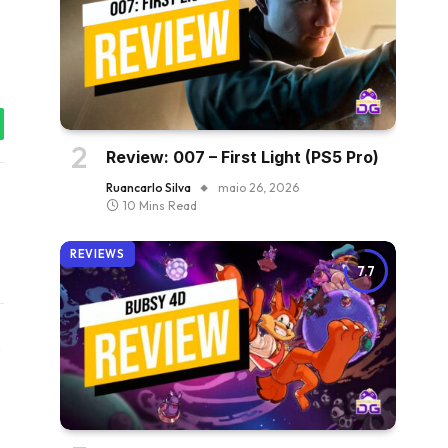
tsApp
Review: 007 – First Light (PS5 Pro)
Ruancarlo Silva
maio 26, 2026
10 Mins Read
REVIEWS
7.7
Instagram
ter)