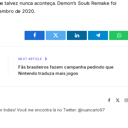
 que talvez nunca aconteça. Demon’s Souls Remake foi
embro de 2020.
Facebook
Twitter
LinkedIn
Telegram
Wha
NEXT ARTICLE
Fãs brasileiros fazem campanha pedindo que
Nintendo traduza mais jogos
Facebook
X
(Twit
r Indies! Você me encontra lá no Twitter: @ruancarlo97