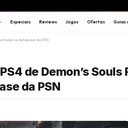
Especiais
Reviews
Jogos
Ofertas
Guias 
ontrada na database da PSN
 PS4 de Demon’s Souls
base da PSN