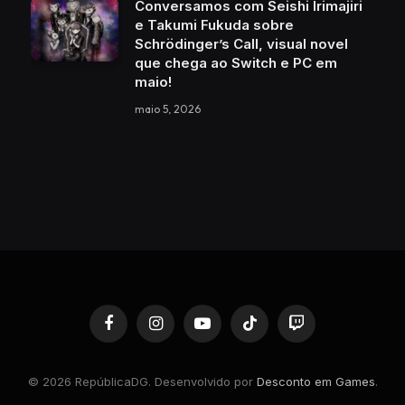
Conversamos com Seishi Irimajiri
e Takumi Fukuda sobre
Schrödinger’s Call, visual novel
que chega ao Switch e PC em
maio!
maio 5, 2026
Facebook
Instagram
YouTube
TikTok
Twitch
© 2026 RepúblicaDG. Desenvolvido por
Desconto em Games
.