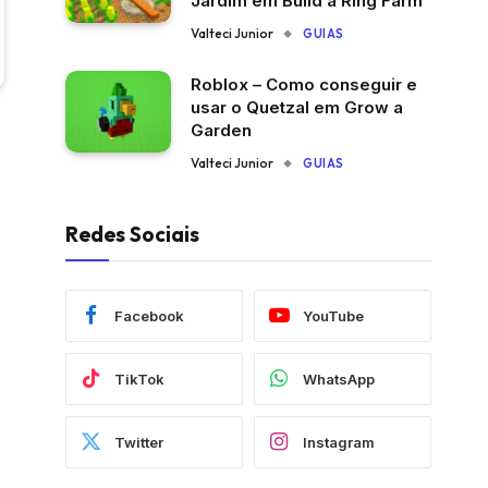
Jardim em Build a Ring Farm
Valteci Junior
GUIAS
Roblox – Como conseguir e
usar o Quetzal em Grow a
Garden
Valteci Junior
GUIAS
Redes Sociais
Facebook
YouTube
TikTok
WhatsApp
Twitter
Instagram