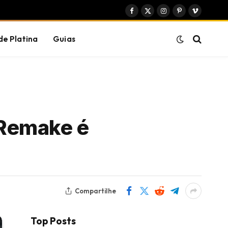
Facebook
X
Instagram
Pinterest
Vimeo
(Twitter)
de Platina
Guias
 Remake é
Compartilhe
Top Posts