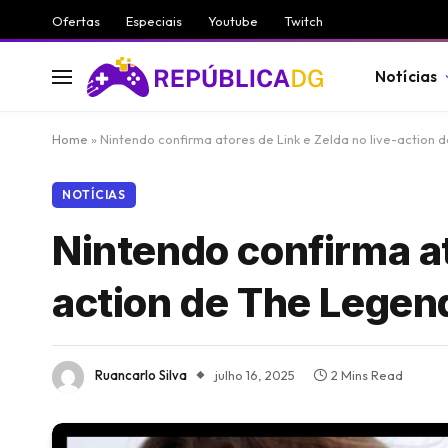
Ofertas
Especiais
Youtube
Twitch
Notícias
Home
»
Nintendo confirma atores de Link e Zelda no live-action 
NOTÍCIAS
Nintendo confirma at
action de The Legen
Ruancarlo Silva
julho 16, 2025
2 Mins Read