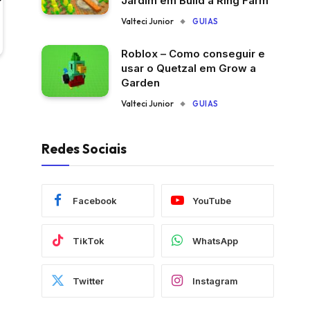
Jardim em Build a Ring Farm
Valteci Junior
GUIAS
Roblox – Como conseguir e
usar o Quetzal em Grow a
Garden
Valteci Junior
GUIAS
Redes Sociais
Facebook
YouTube
TikTok
WhatsApp
Twitter
Instagram