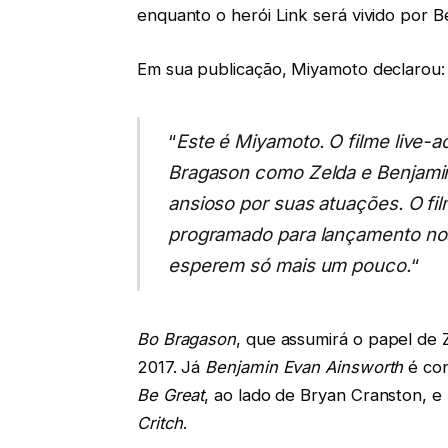
enquanto o herói Link será vivido por 
Em sua publicação, Miyamoto declarou:
“
Este é Miyamoto. O filme live-a
Bragason como Zelda e Benjamin
ansioso por suas atuações. O fi
programado para lançamento nos
esperem só mais um pouco.
“
Bo Bragason
, que assumirá o papel de
2017. Já
Benjamin Evan Ainsworth
é con
Be Great
, ao lado de Bryan Cranston, e
Critch
.