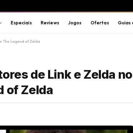
Especiais
Reviews
Jogos
Ofertas
Guias 
de The Legend of Zelda
ores de Link e Zelda no 
d of Zelda