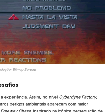
odução: Bitmap Bureau
esafios
a experiência. Assim, no nível
Cyberdyne Factory
,
tros perigos ambientais aparecem com maior
m
Freeway Chase
, inspirado na icônica perseguição de