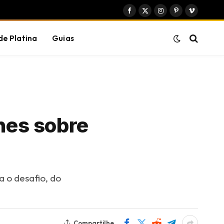
Facebook
X
Instagram
Pinterest
Vimeo
(Twitter)
de Platina
Guias
lhes sobre
 o desafio, do
Compartilhe