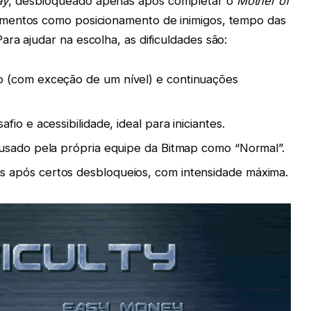
ay
, desbloqueado apenas após completar o
Mother of
ementos como posicionamento de inimigos, tempo das
ra ajudar na escolha, as dificuldades são:
o (com exceção de um nível) e continuações
afio e acessibilidade, ideal para iniciantes.
 usado pela própria equipe da Bitmap como “Normal”.
s após certos desbloqueios, com intensidade máxima.