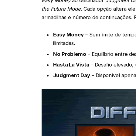
Easy Money
ao desafiador
Judgment D
the Future Mode
. Cada opção altera el
armadilhas e número de continuações. Pa
Easy Money
– Sem limite de temp
ilimitadas.
No Problemo
– Equilíbrio entre des
Hasta La Vista
– Desafio elevado,
Judgment Day
– Disponível apena