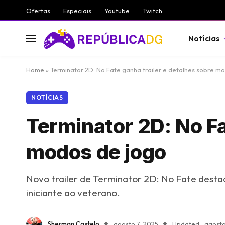
Ofertas
Especiais
Youtube
Twitch
Notícias
Home
»
Terminator 2D: No Fate ganha trailer e detalhes sobre m
NOTÍCIAS
Terminator 2D: No Fa
modos de jogo
Novo trailer de Terminator 2D: No Fate desta
iniciante ao veterano.
Sherman Castelo
agosto 7, 2025
Updated:
agosto