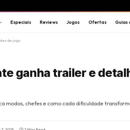
Especiais
Reviews
Jogos
Ofertas
Guias 
odos de jogo
te ganha trailer e deta
ca modos, chefes e como cada dificuldade transforma
 7, 2025
2 Mins Read