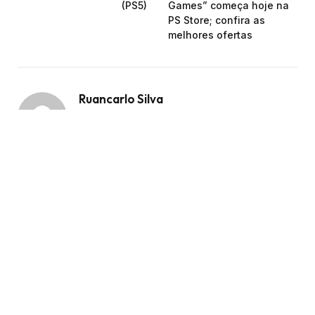
(PS5)
Games” começa hoje na
PS Store; confira as
melhores ofertas
Ruancarlo Silva
Facebook
X
Instagram
(Twitter)
Apaixonado por Jogos, principalmente por
Indies! Você me encontra lá no Twitter:
@ruancarlo97
VEJA
TAMBÉM