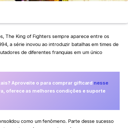
os, The King of Fighters sempre aparece entre os
4, a série inovou ao introduzir batalhas em times de
lutadores de diferentes franquias em um único
ais? Aproveite o para comprar giftcard
nesse
ra, oferece as melhores condições e suporte
consolidou como um fenômeno. Parte desse sucesso