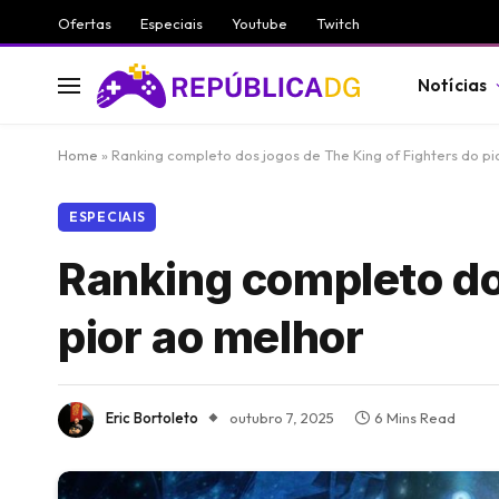
Ofertas
Especiais
Youtube
Twitch
Notícias
Home
»
Ranking completo dos jogos de The King of Fighters do pi
ESPECIAIS
Ranking completo dos
pior ao melhor
Eric Bortoleto
outubro 7, 2025
6 Mins Read