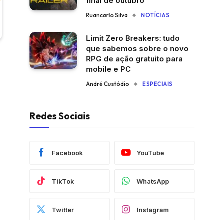
final de outubro
Ruancarlo Silva
NOTÍCIAS
Limit Zero Breakers: tudo
que sabemos sobre o novo
RPG de ação gratuito para
mobile e PC
André Custódio
ESPECIAIS
Redes Sociais
Facebook
YouTube
TikTok
WhatsApp
Twitter
Instagram