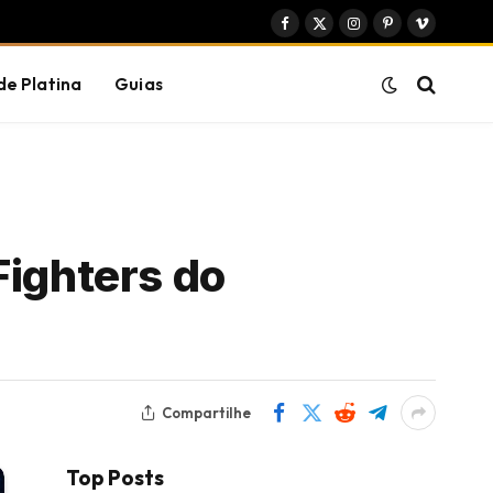
Facebook
X
Instagram
Pinterest
Vimeo
(Twitter)
de Platina
Guias
Fighters do
Compartilhe
Top Posts