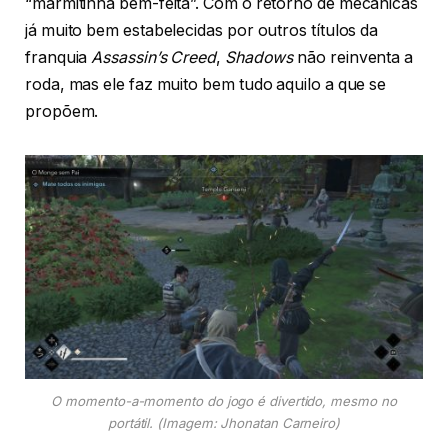
“marmitinha bem-feita”. Com o retorno de mecânicas
já muito bem estabelecidas por outros títulos da
franquia
Assassin’s Creed
,
Shadows
não reinventa a
roda, mas ele faz muito bem tudo aquilo a que se
propõem.
O momento-a-momento do jogo é divertido, mesmo no
portátil
. (Imagem: Jhonatan Carneiro)