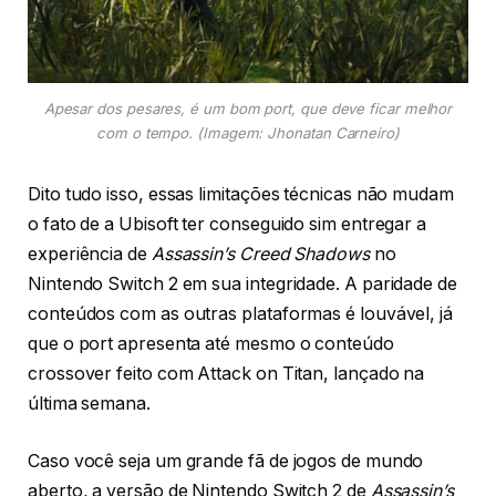
Apesar dos pesares, é um bom port, que deve ficar melhor
com o tempo
. (Imagem: Jhonatan Carneiro)
Dito tudo isso, essas limitações técnicas não mudam
o fato de a Ubisoft ter conseguido sim entregar a
experiência de
Assassin’s Creed Shadows
no
Nintendo Switch 2 em sua integridade. A paridade de
conteúdos com as outras plataformas é louvável, já
que o port apresenta até mesmo o conteúdo
crossover feito com Attack on Titan, lançado na
última semana.
Caso você seja um grande fã de jogos de mundo
aberto, a versão de Nintendo Switch 2 de
Assassin’s