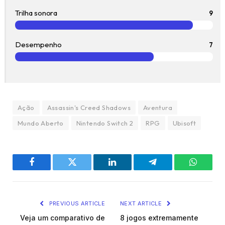
Trilha sonora
9
Desempenho
7
Ação
Assassin's Creed Shadows
Aventura
Mundo Aberto
Nintendo Switch 2
RPG
Ubisoft
Facebook
Twitter
LinkedIn
Telegram
WhatsA
PREVIOUS ARTICLE
NEXT ARTICLE
Veja um comparativo de
8 jogos extremamente