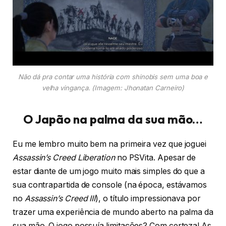
Não dá pra contar uma história com shinobis sem uma boa e
velha vingança
. (Imagem: Jhonatan Carneiro)
O Japão na palma da sua mão…
Eu me lembro muito bem na primeira vez que joguei
Assassin’s Creed Liberation
no PSVita. Apesar de
estar diante de um jogo muito mais simples do que a
sua contrapartida de console (na época, estávamos
no
Assassin’s Creed III
), o título impressionava por
trazer uma experiência de mundo aberto na palma da
sua mão. O jogo possuía limitações? Com certeza! As