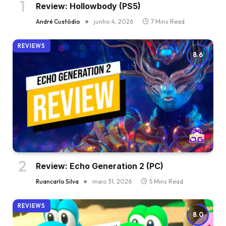
Review: Hollowbody (PS5)
André Custódio
junho 4, 2026
7 Mins Read
REVIEWS
8.6
Review: Echo Generation 2 (PC)
Ruancarlo Silva
maio 31, 2026
5 Mins Read
REVIEWS
8.0