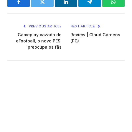
Facebook
Twitter
LinkedIn
Telegram
WhatsA
PREVIOUS ARTICLE
NEXT ARTICLE
Gameplay vazada de
Review | Cloud Gardens
eFootball, o novo PES,
(PC)
preocupa os fãs
João Arouca
Facebook
X
Instagram
(Twitter)
Jornalista & Designer Gráfico, apaixonado por
Games há 26 anos.
VEJA
TAMBÉM