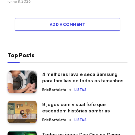
junho 8, 2026
ADD A COMMENT
Top Posts
4 melhores lava e seca Samsung
para famílias de todos os tamanhos
Eric Bortoleto
LISTAS
9 jogos com visual fofo que
escondem histórias sombrias
Eric Bortoleto
LISTAS
Todos os jogos Day One no Game