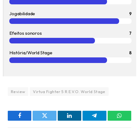
Jogabilidade
9
Efeitos sonoros
7
História/World Stage
8
Review
Virtua Fighter 5 R.E.V.O. World Stage
Facebook
Twitter
LinkedIn
Telegram
WhatsA