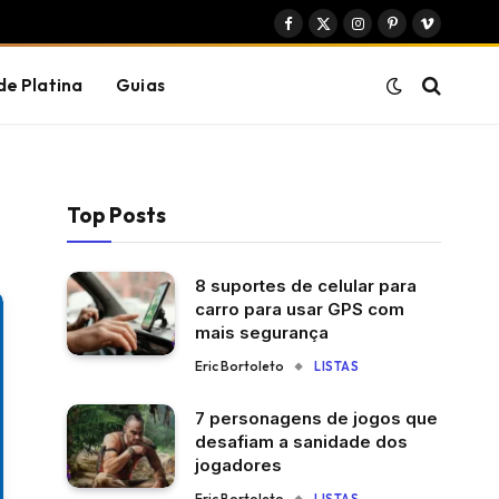
Facebook
X
Instagram
Pinterest
Vimeo
(Twitter)
de Platina
Guias
Top Posts
8 suportes de celular para
carro para usar GPS com
mais segurança
Eric Bortoleto
LISTAS
7 personagens de jogos que
desafiam a sanidade dos
jogadores
Eric Bortoleto