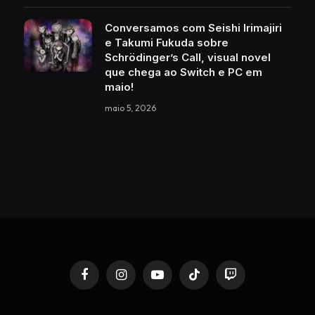
Conversamos com Seishi Irimajiri
e Takumi Fukuda sobre
Schrödinger’s Call, visual novel
que chega ao Switch e PC em
maio!
maio 5, 2026
Facebook
Instagram
YouTube
TikTok
Twitch