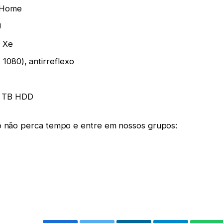
1 Home
U
® Xe
 1080), antirreflexo
1 TB HDD
ão não perca tempo e entre em nossos grupos: