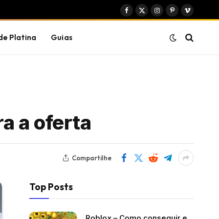
Facebook
X
Instagram
Pinterest
Vimeo
(Twitter)
de Platina
Guias
a a oferta
Compartilhe
Top Posts
Roblox – Como conseguir e