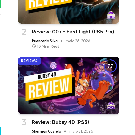
tsApp
Review: 007 – First Light (PS5 Pro)
Ruancarlo Silva
maio 26, 2026
10 Mins Read
REVIEWS
7.7
Review: Bubsy 4D (PS5)
Sherman Castelo
maio 21, 2026