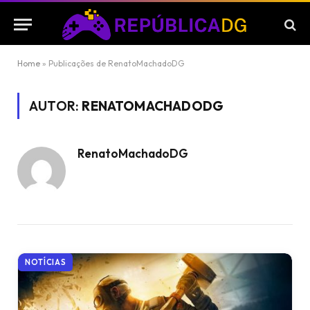
Home
»
Publicações de RenatoMachadoDG
AUTOR:
RENATOMACHADODG
RenatoMachadoDG
NOTÍCIAS