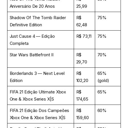
Aniversário De 20 Anos
25,99
Shadow Of The Tomb Raider
R$
75%
Definitive Edition
62,48
Just Cause 4 — Edição
R$ 73,11
75%
Completa
Star Wars Battlefront II
R$
70%
29,70
Borderlands 3 — Next Level
R$
65%
Edition
102,20
(gold)
FIFA 21 Edição Ultimate Xbox
R$
65%
One & Xbox Series X|S
174,65
FIFA 21 Edição Dos Campeões
R$
60%
Xbox One & Xbox Series X|S
159,60