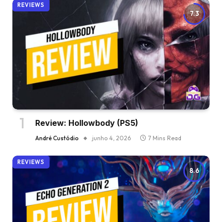
REVIEWS
7.3
Review: Hollowbody (PS5)
André Custódio
junho 4, 2026
7 Mins Read
REVIEWS
8.6