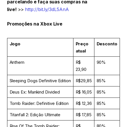
parcelando e faça suas compras na
live!
>>
http://bit.ly/3dL5AnA
Promoções na Xbox Live
Jogo
Preço
Desconto
atual
Anthem
R$
90%
23,90
Sleeping Dogs Definitive Edition
R$29,85
85%
Deus Ex: Mankind Divided
R$ 16,05
85%
Tomb Raider: Definitive Edition
R$ 12,36
85%
Titanfall 2: Edição Ultimate
R$ 17,85
85%
Rise Of The Tomb Raider:
R$
80%