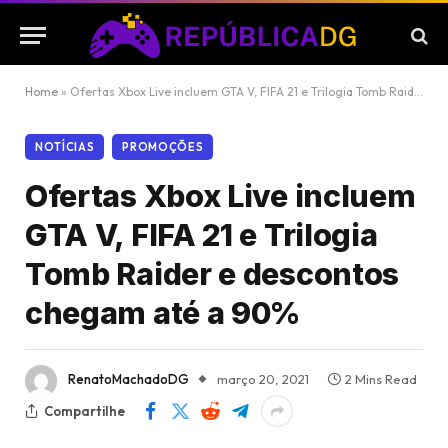
Home
»
Ofertas Xbox Live incluem GTA V, FIFA 21 e Trilogia Tomb Raider e descontos chegam até a 90%
NOTÍCIAS
PROMOÇÕES
Ofertas Xbox Live incluem
GTA V, FIFA 21 e Trilogia
Tomb Raider e descontos
chegam até a 90%
RenatoMachadoDG
março 20, 2021
2 Mins Read
Compartilhe