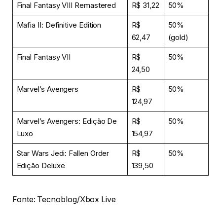
Final Fantasy VIII Remastered
R$ 31,22
50%
Mafia II: Definitive Edition
R$
50%
62,47
(gold)
Final Fantasy VII
R$
50%
24,50
Marvel’s Avengers
R$
50%
124,97
Marvel’s Avengers: Edição De
R$
50%
Luxo
154,97
Star Wars Jedi: Fallen Order
R$
50%
Edição Deluxe
139,50
Fonte: Tecnoblog/Xbox Live