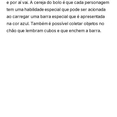
e por aí vai. A cereja do bolo é que cada personagem
tem uma habilidade especial que pode ser acionada
ao carregar uma barra especial que é apresentada
na cor azul. Também é possível coletar objetos no
chão que lembram cubos e que enchem a barra.
O especial de Venom apresenta seus tentáculos característicos
(Captura de Tela: Ruancarlo Silva)