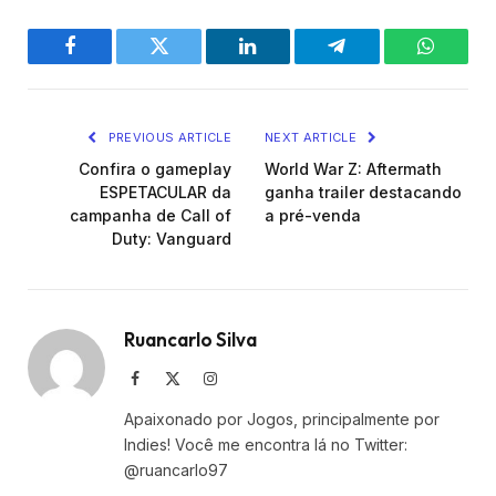
Facebook
Twitter
LinkedIn
Telegram
WhatsA
PREVIOUS ARTICLE
NEXT ARTICLE
Confira o gameplay
World War Z: Aftermath
ESPETACULAR da
ganha trailer destacando
campanha de Call of
a pré-venda
Duty: Vanguard
Ruancarlo Silva
Facebook
X
Instagram
(Twitter)
Apaixonado por Jogos, principalmente por
Indies! Você me encontra lá no Twitter:
@ruancarlo97