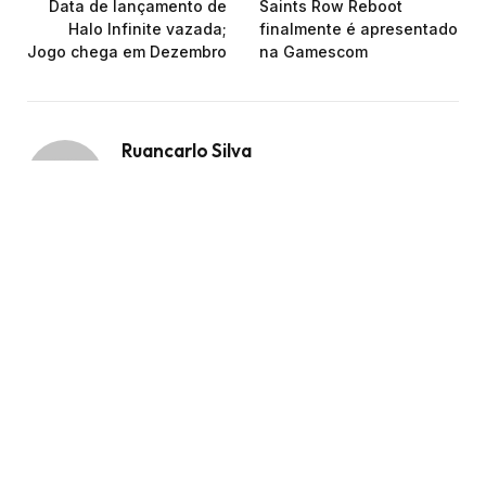
Data de lançamento de
Saints Row Reboot
Halo Infinite vazada;
finalmente é apresentado
Jogo chega em Dezembro
na Gamescom
Ruancarlo Silva
Facebook
X
Instagram
(Twitter)
Apaixonado por Jogos, principalmente por
Indies! Você me encontra lá no Twitter:
@ruancarlo97
VEJA
TAMBÉM