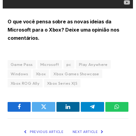
O que você pensa sobre as novas ideias da
Microsoft para o Xbox? Deixe uma opinião nos
comentários.
Game Pass
Microsoft
pc
Play Anywhere
Windows
Xbox
Xbox Games Showcase
Xbox ROG Ally
Xbox Series X|S
Facebook
Twitter
LinkedIn
Telegram
WhatsA
PREVIOUS ARTICLE
NEXT ARTICLE